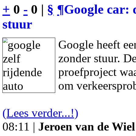
+
0
-
0 |
§
¶
Google car: 
stuur
Google heeft een
zonder stuur. De
proefproject waa
om verkeersprob
(Lees verder...!)
08:11 |
Jeroen van de Wiel