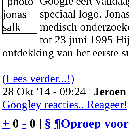
Google eert vandaa
speciaal logo. Jon
medisch onderzoeke
tot 23 juni 1995 Hi
ontdekking van het eerste s
(Lees verder...!)
28 Okt '14 - 09:24 |
Jeroen 
Googley reacties.. Reageer!
+
0
-
0 |
§
¶
Oproep voor