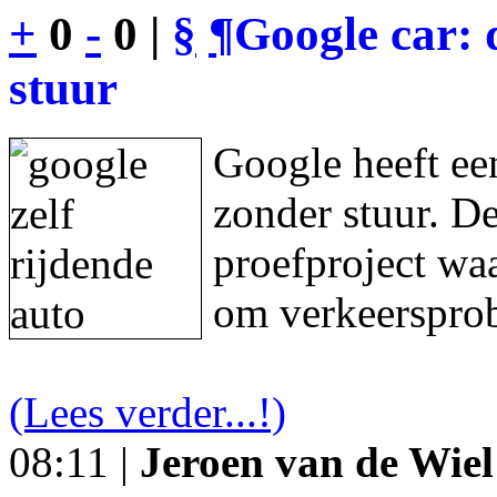
+
0
-
0 |
§
¶
Google car: 
stuur
Google heeft een
zonder stuur. De
proefproject waa
om verkeersprob
(Lees verder...!)
08:11 |
Jeroen van de Wiel