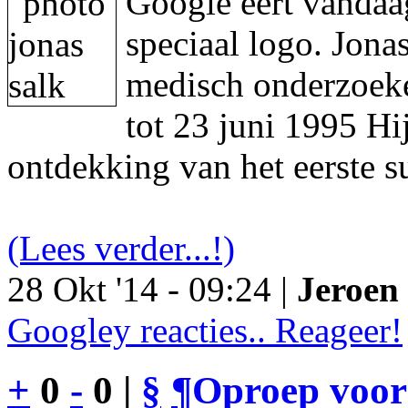
Google eert vandaa
speciaal logo. Jon
medisch onderzoeke
tot 23 juni 1995 Hi
ontdekking van het eerste s
(Lees verder...!)
28 Okt '14 - 09:24 |
Jeroen 
Googley reacties.. Reageer!
+
0
-
0 |
§
¶
Oproep voor