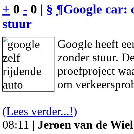
+
0
-
0 |
§
¶
Google car: 
stuur
Google heeft een
zonder stuur. De
proefproject waa
om verkeersprob
(Lees verder...!)
08:11 |
Jeroen van de Wiel