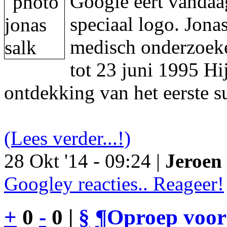
Google eert vandaa
speciaal logo. Jon
medisch onderzoeke
tot 23 juni 1995 Hi
ontdekking van het eerste s
(Lees verder...!)
28 Okt '14 - 09:24 |
Jeroen 
Googley reacties.. Reageer!
+
0
-
0 |
§
¶
Oproep voor