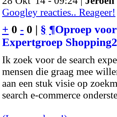
28 Okt '14 - 09:24 |
Jeroen 
Googley reacties.. Reageer!
+
0
-
0 |
§
¶
Oproep voor
Expertgroep Shopping
Ik zoek voor de search exp
mensen die graag mee will
aan een stuk visie op zoekm
search e-commerce onderst