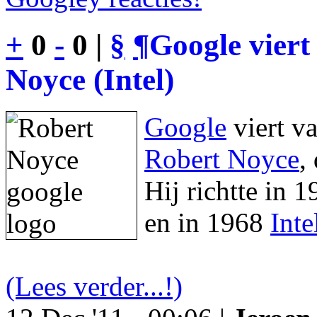
+
0
-
0 |
§
¶
Google viert
Noyce (Intel)
Google
viert v
Robert Noyce
,
Hij richtte in 
en in 1968
Inte
(Lees verder...!)