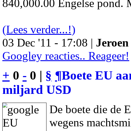
840,000.00 Engelse pond. M
(Lees verder...!)
03 Dec '11 - 17:08 |
Jeroen 
Googley reacties.. Reageer!
+
0
-
0 |
§
¶
Boete EU aan
miljard USD
De boete die de 
wegens machtsmis