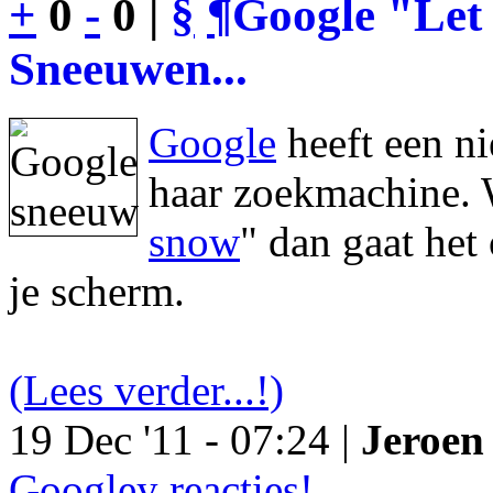
+
0
-
0 |
§
¶
Google "Let 
Sneeuwen...
Google
heeft een n
haar zoekmachine. 
snow
" dan gaat he
je scherm.
(Lees verder...!)
19 Dec '11 - 07:24 |
Jeroen 
Googley reacties!