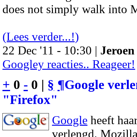
does not simply walk into M
(Lees verder...!)
22 Dec '11 - 10:30 |
Jeroen 
Googley reacties.. Reageer!
+
0
-
0 |
§
¶
Google verl
"Firefox"
Google
heeft haa
verlengd. Mozilla