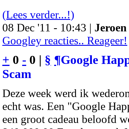
(Lees verder...!)
08 Dec '11 - 10:43 |
Jeroen 
Googley reacties.. Reageer!
+
0
-
0 |
§
¶
Google Happy
Scam
Deze week werd ik wederom
echt was. Een "Google Happ
een groot cadeau beloofd wo