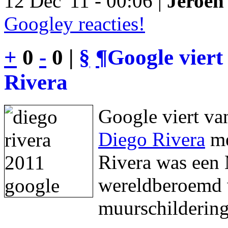
12 Dec '11 - 00:06 |
Jeroen 
Googley reacties!
+
0
-
0 |
§
¶
Google viert
Rivera
Google viert va
Diego Rivera
me
Rivera was een 
wereldberoemd w
muurschildering