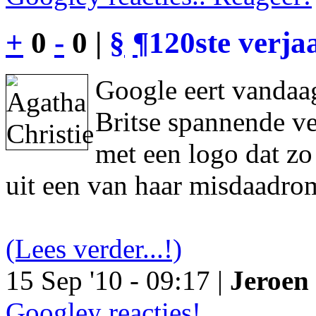
+
0
-
0 |
§
¶
120ste verja
Google eert vandaag
Britse spannende ve
met een logo dat z
uit een van haar misdaadro
(Lees verder...!)
15 Sep '10 - 09:17 |
Jeroen 
Googley reacties!