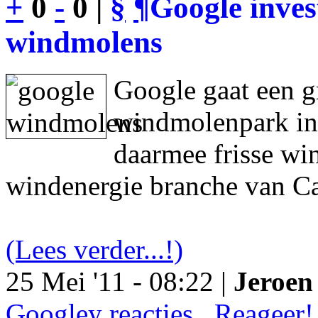
+
0
-
0 |
§
¶
Google inves
windmolens
Google gaat een g
windmolenpark in
daarmee frisse wi
windenergie branche van Ca
(Lees verder...!)
25 Mei '11 - 08:22 |
Jeroen 
Googley reacties.. Reageer!