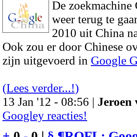
De zoekmachine Go
weer terug te gaa
2010 uit China na
Ook zou er door Chinese ove
zijn uitgevoerd in
Google G
(Lees verder...!)
13 Jan '12 - 08:56 |
Jeroen 
Googley reacties!
+
0
-
0 |
§
¶
ROFL: Googl