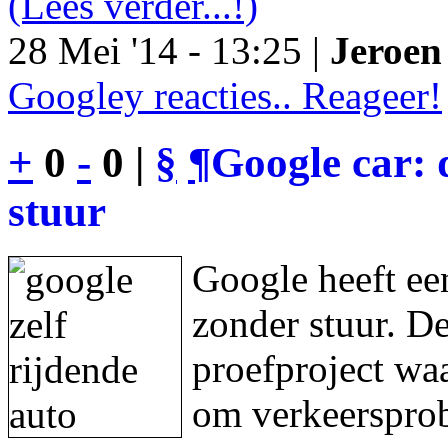
(Lees verder...!)
28 Mei '14 - 13:25 |
Jeroen 
Googley reacties.. Reageer!
+
0
-
0 |
§
¶
Google car: 
stuur
Google heeft een
zonder stuur. De
proefproject waa
om verkeersprob