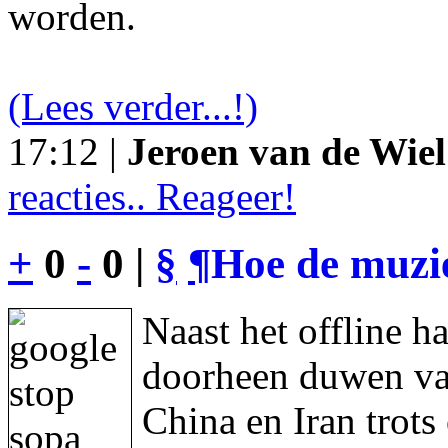
worden.
(Lees verder...!)
17:12 |
Jeroen van de Wiel
reacties.. Reageer!
+
0
-
0 |
§
¶
Hoe de muzie
Naast het offline h
doorheen duwen va
China en Iran trot