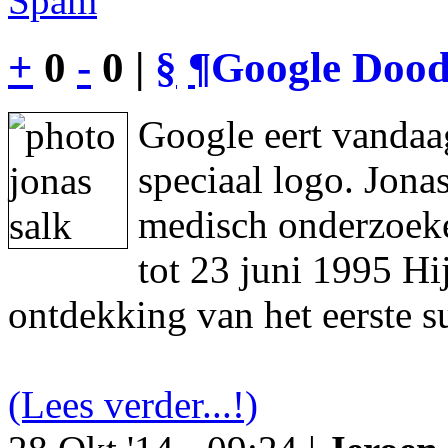
Spam
+
0
-
0 |
§
¶
Google Dood
Google eert vandaa
speciaal logo. Jon
medisch onderzoeke
tot 23 juni 1995 Hi
ontdekking van het eerste s
(Lees verder...!)