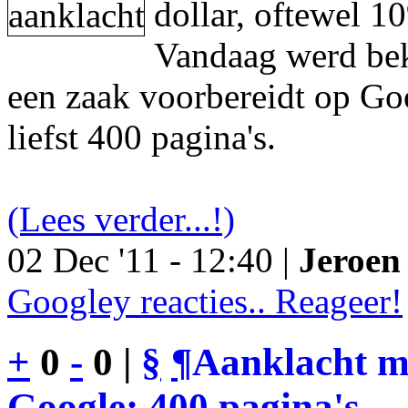
dollar, oftewel 1
Vandaag werd be
een zaak voorbereidt op Go
liefst 400 pagina's.
(Lees verder...!)
02 Dec '11 - 12:40 |
Jeroen 
Googley reacties.. Reageer!
+
0
-
0 |
§
¶
Aanklacht m
Google: 400 pagina's